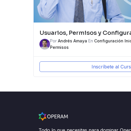
Usuarios, Permisos y Configur
Por
Andrés Amaya
En
Configuración Inic
Permisos
Inscríbete al Cur
Todo lo que necesitas para dominar Ope