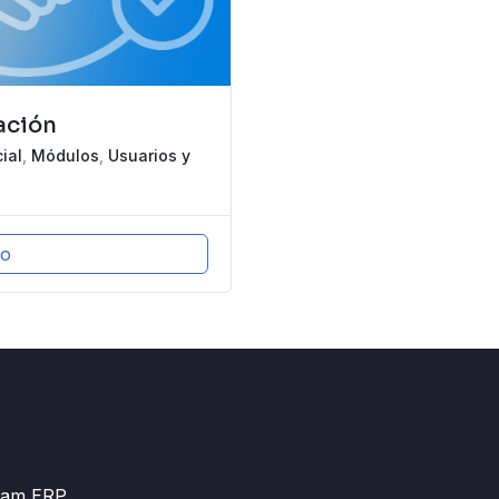
ación
ial
,
Módulos
,
Usuarios y
so
ram ERP,