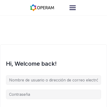
Skip
to
content
Hi, Welcome back!