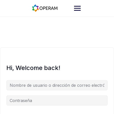
Skip
to
content
Hi, Welcome back!