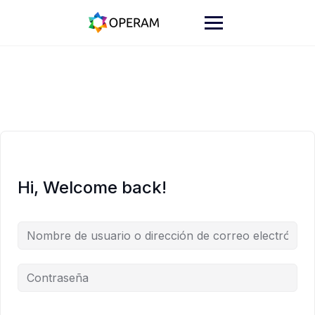
Skip
to
content
Hi, Welcome back!