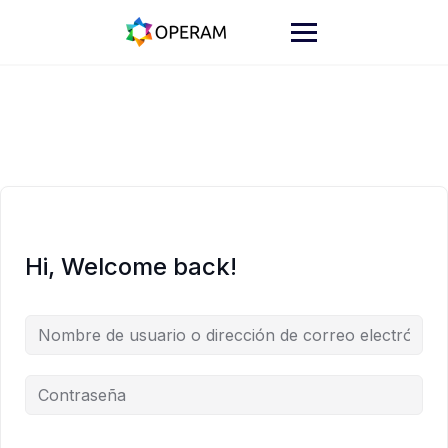
Skip
to
content
Hi, Welcome back!