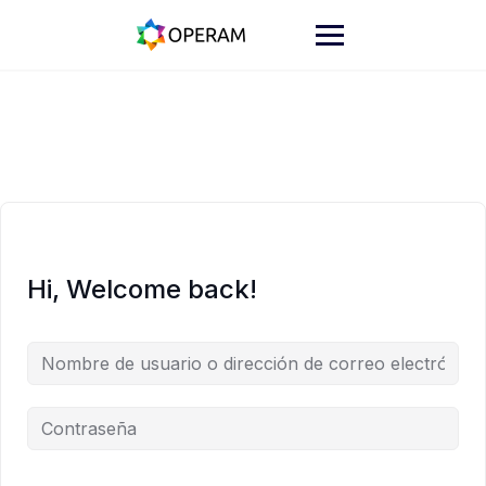
Skip
to
content
Hi, Welcome back!