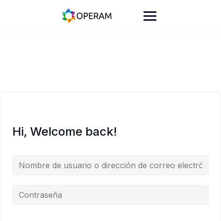
Skip
to
content
Hi, Welcome back!